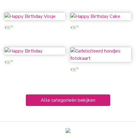
€
9,
€
9,
95
95
€
9,
95
€
9,
95
Alle categorieën bekijken