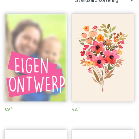
€
9,
€
9,
95
95