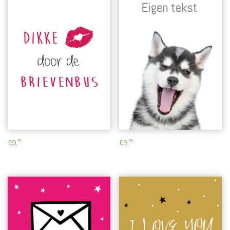
€
9,
€
9,
95
95