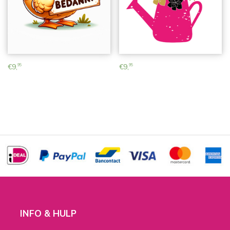
€
9,
€
9,
95
95
INFO & HULP