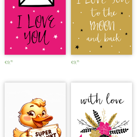
€
9,
€
9,
95
95