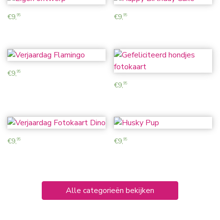
€
9,
€
9,
95
95
€
9,
95
€
9,
95
€
9,
€
9,
95
95
Alle categorieën bekijken