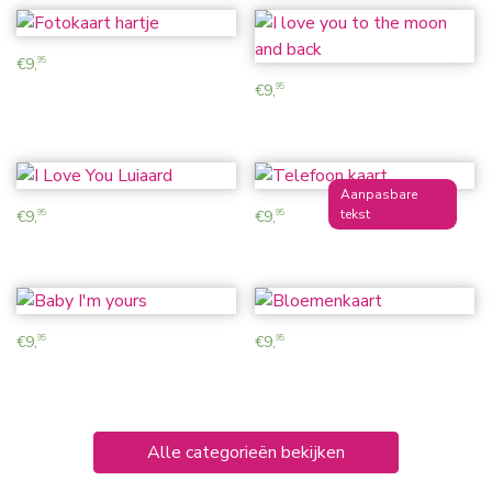
€
9,
95
€
9,
95
€
9,
€
9,
95
95
€
9,
€
9,
95
95
Alle categorieën bekijken