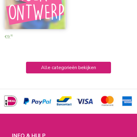
€
9,
95
Alle categorieën bekijken
INFO & HULP