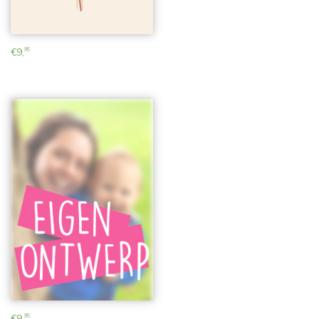
€
9,
95
€
9,
95