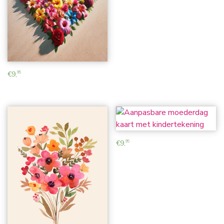
€
9,
95
€
9,
95