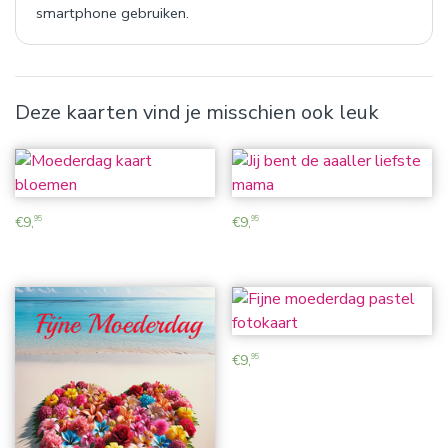
smartphone gebruiken.
Deze kaarten vind je misschien ook leuk
€
9,
€
9,
95
95
€
9,
95